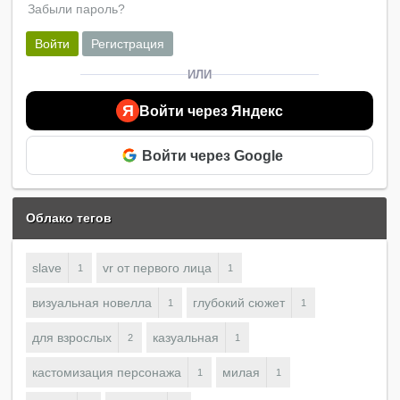
Забыли пароль?
Войти
Регистрация
ИЛИ
Я
Войти через Яндекс
Войти через Google
Облако тегов
slave
vr от первого лица
1
1
визуальная новелла
глубокий сюжет
1
1
для взрослых
казуальная
2
1
кастомизация персонажа
милая
1
1