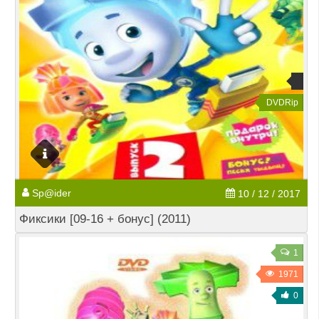
DVDRip
Sp@ider
10 / 12 / 2017
Фиксики [09-16 + бонус] (2011)
1
1971
0