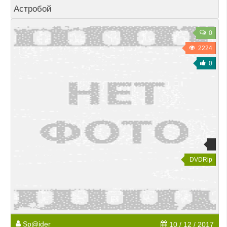
Астробой
0
2224
0
DVDRip
Sp@ider
10 / 12 / 2017