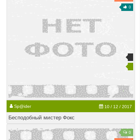
0
Sp@ider
10 / 12 / 2017
Бесподобный мистер Фокс
0