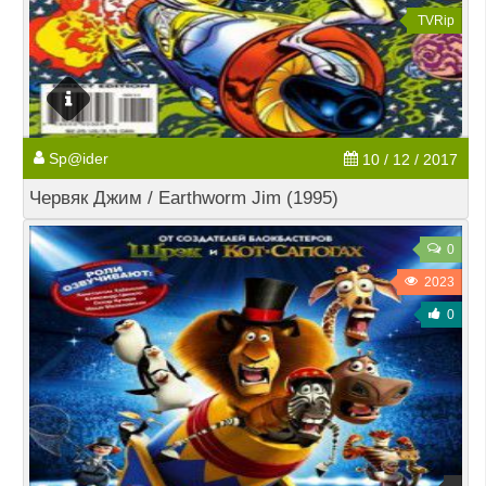
TVRip
Sp@ider
10 / 12 / 2017
Червяк Джим / Earthworm Jim (1995)
0
2023
0