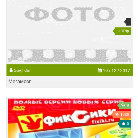
HDRip
Sp@ider
10 / 12 / 2017
Мегамозг
0
1936
0