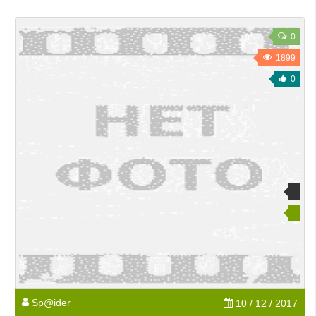
0
1899
0
Sp@ider
10 / 12 / 2017