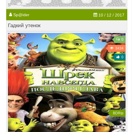
Sp@ider
10 / 12 / 2017
Гадкий утенок
0
3434
0
BDRip