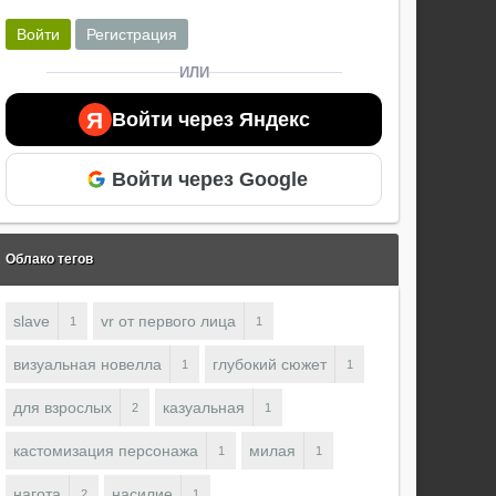
Войти
Регистрация
ИЛИ
Я
Войти через Яндекс
Войти через Google
Облако тегов
slave
vr от первого лица
1
1
визуальная новелла
глубокий сюжет
1
1
для взрослых
казуальная
2
1
кастомизация персонажа
милая
1
1
нагота
насилие
2
1