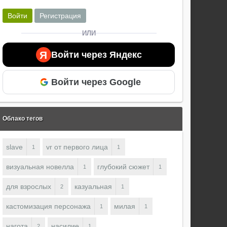
Войти
Регистрация
ИЛИ
Я
Войти через Яндекс
Войти через Google
Облако тегов
slave
vr от первого лица
1
1
визуальная новелла
глубокий сюжет
1
1
для взрослых
казуальная
2
1
кастомизация персонажа
милая
1
1
нагота
насилие
2
1