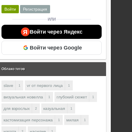
Войти
Регистрация
ИЛИ
Я
Войти через Яндекс
Войти через Google
Облако тегов
slave
vr от первого лица
1
1
визуальная новелла
глубокий сюжет
1
1
для взрослых
казуальная
2
1
кастомизация персонажа
милая
1
1
нагота
насилие
2
1