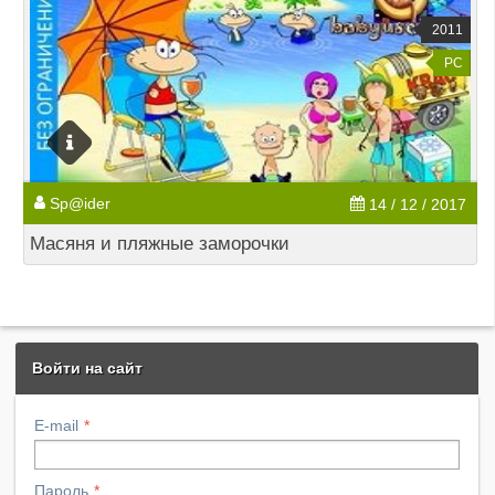
2011
PC
Sp@ider
14 / 12 / 2017
Масяня и пляжные заморочки
Войти на сайт
E-mail
Пароль