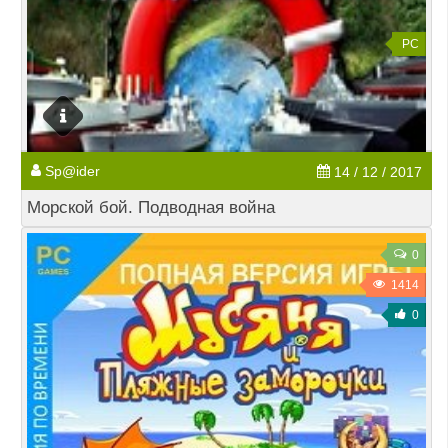
PC
Sp@ider
14 / 12 / 2017
Морской бой. Подводная война
0
1414
0