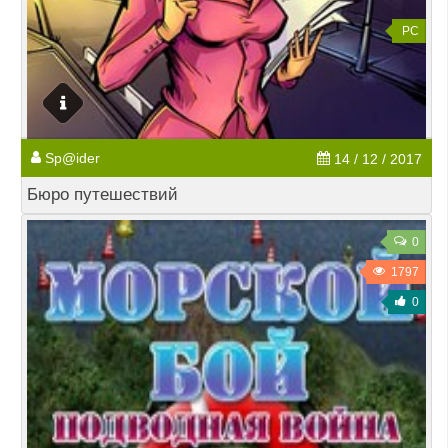
PC
Sp@ider
14 / 12 / 2017
Бюро путешествий
0
1797
0