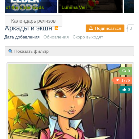
 Elder Gods
Lumina Veil
INDUSTRIA 2
Календарь релизов
Аркады и экшн
Подписаться
0
Дата добавления
Обновления
Скоро выходят
Показать фильтр
0
1776
0