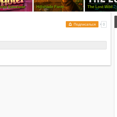
ade Farm
The Lost Wild
CAPTURED 2
Подписаться
0