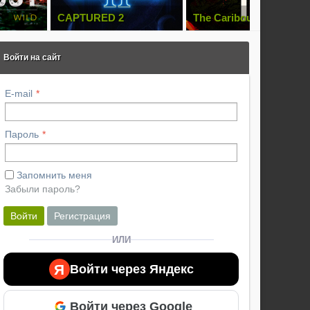
The Caribou Trail
Cthulhu: The Cosmic
Abyss
Войти на сайт
E-mail
Пароль
Запомнить меня
Забыли пароль?
Войти
Регистрация
ИЛИ
Я
Войти через Яндекс
Войти через Google