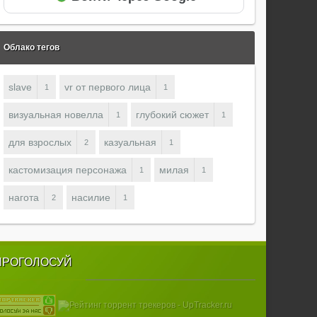
Облако тегов
slave
vr от первого лица
1
1
визуальная новелла
глубокий сюжет
1
1
для взрослых
казуальная
2
1
кастомизация персонажа
милая
1
1
нагота
насилие
2
1
ПРОГОЛОСУЙ