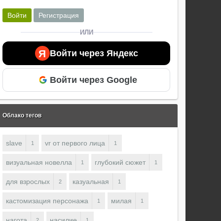
Войти
Регистрация
ИЛИ
Я
Войти через Яндекс
Войти через Google
Облако тегов
slave
vr от первого лица
1
1
визуальная новелла
глубокий сюжет
1
1
для взрослых
казуальная
2
1
кастомизация персонажа
милая
1
1
нагота
насилие
2
1