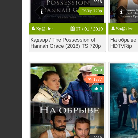
2018
TSRip 720p
Sp@ider
Sp@ider
07 / 01 / 2019
Кадавр / The Possession of
На обрыве [
Hannah Grace (2018) TS 720p
HDTVRip
0
1877
0