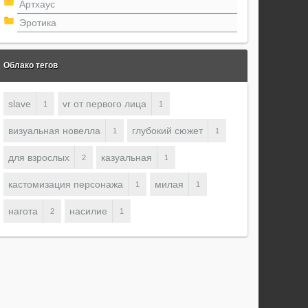
Артхаус
Эротика
Облако тегов
slave
vr от первого лица
1
1
визуальная новелла
глубокий сюжет
1
1
для взрослых
казуальная
2
1
кастомизация персонажа
милая
1
1
нагота
насилие
2
1