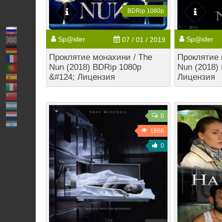
BDRip 1080p
Sp@ider
Sp@ider
07 / 01 / 2019
Проклятие монахини / The
Проклятие 
Nun (2018) BDRip 1080p
Nun (2018)
&#124; Лицензия
Лицензия
0
1866
0