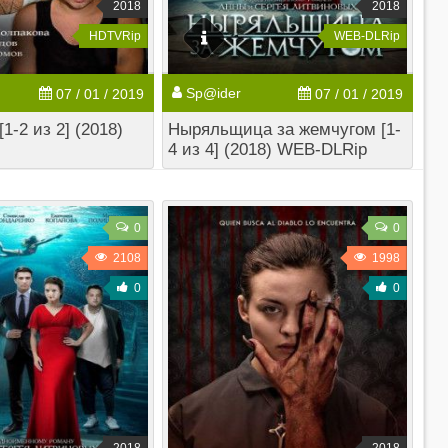
2018
2018
HDTVRip
WEB-DLRip
Sp@ider
07 / 01 / 2019
07 / 01 / 2019
1-2 из 2] (2018)
Ныряльщица за жемчугом [1-
4 из 4] (2018) WEB-DLRip
0
0
2108
1998
0
0