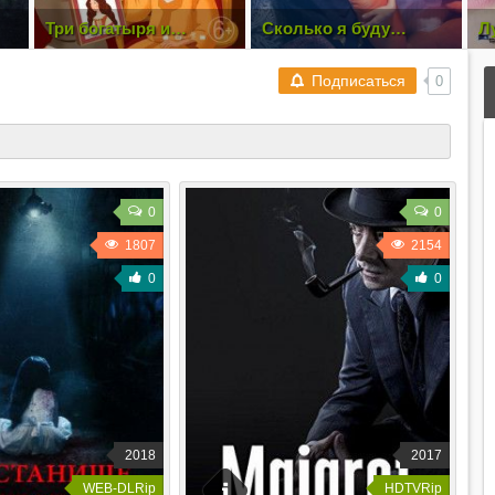
Сколько я буду
Лучше, чем люди [1-13
М
а
любить тебя? | How
из 16] (2018) WEB-DL
че
|
Long Will I Love U
1080p
gu
Подписаться
0
0
0
1807
2154
0
0
2018
2017
WEB-DLRip
HDTVRip