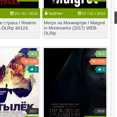
Sp@ider
24 / 01 / 2019
07 / 01 / 2019
 страха / Realms
Мегрэ на Монмартре / Maigret
-DLRip &#124;
in Montmartre (2017) WEB-
DLRip
0
0
2148
1770
0
0
2017
2018