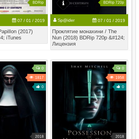
BDRip
BDRip 720p
Sp@ider
07 / 01 / 2019
07 / 01 / 2019
apillon (2017)
Проклятие монахини / The
4; iTunes
Nun (2018) BDRip 720p &#124;
Лицензия
0
0
1817
1958
0
0
2018
2018