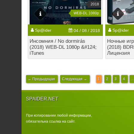
2018
WEB-DL 1080p
Sp@ider
Sp@ider
04 / 08 / 2018
Инсомния / No dormirás
Ночные игр
(2018) WEB-DL 1080p &#124;
(2018) BDR
iTunes
Лицензия
← Предыдущая
Следующая →
1
2
3
4
...
SPAIDER.NET
При копировании любой информации,
обязательна ссылка на сайт.