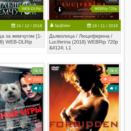
2018
2018
WEB-DLRip
WEBRip 720p
Sp@ider
16 / 12 / 2018
18 / 11 / 2018
 за жемчугом [1-
Дьяволица / Люциферина /
018) WEB-DLRip
Luciferina (2018) WEBRip 720p
&#124; L1
0
0
2052
2180
0
0