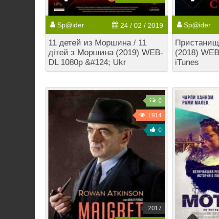
Sp@ider
Sp@ider
24 / 02 / 2019
11 детей из Моршина / 11
Пристанище
дітей з Моршина (2019) WEB-
(2018) WEB
DL 1080p &#124; Ukr
iTunes
0
1914
0
2017