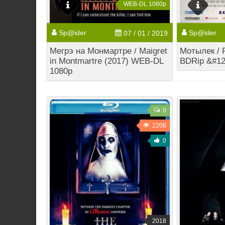
WEB-DL 1080p
Sp@ider
Sp@ider
07 / 01 / 2019
Мегрэ на Монмартре / Maigret
Мотылек / P
in Montmartre (2017) WEB-DL
BDRip &#12
1080p
0
2208
0
2018