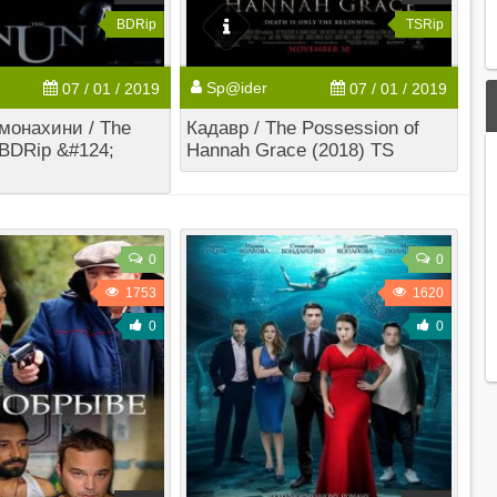
BDRip
TSRip
Sp@ider
07 / 01 / 2019
07 / 01 / 2019
монахини / The
Кадавр / The Possession of
 BDRip &#124;
Hannah Grace (2018) TS
0
0
1753
1620
0
0