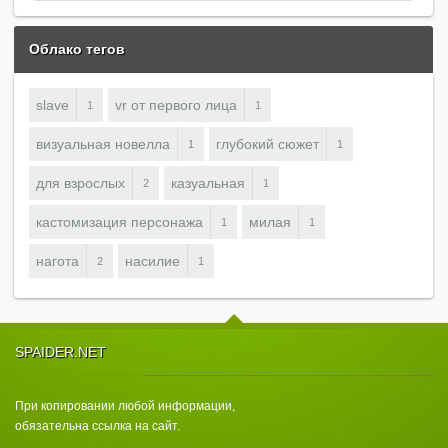
Облако тегов
slave
vr от первого лица
1
1
визуальная новелла
глубокий сюжет
1
1
для взрослых
казуальная
2
1
кастомизация персонажа
милая
1
1
нагота
насилие
2
1
SPAIDER.NET
При копировании любой информации,
обязательна ссылка на сайт.