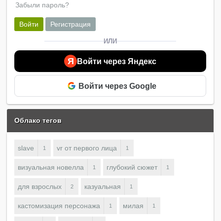
Забыли пароль?
Войти
Регистрация
ИЛИ
Я
Войти через Яндекс
Войти через Google
Облако тегов
slave
vr от первого лица
1
1
визуальная новелла
глубокий сюжет
1
1
для взрослых
казуальная
2
1
кастомизация персонажа
милая
1
1