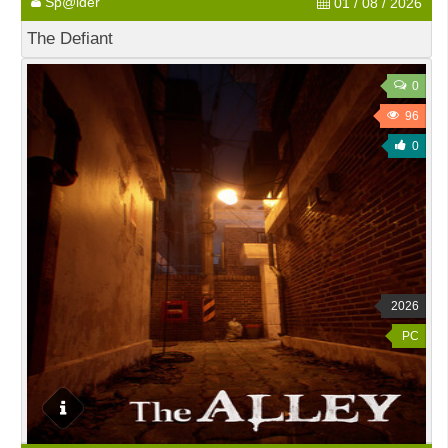
Sp@ider
01 / 08 / 2026
The Defiant
0
96
0
2026
PC