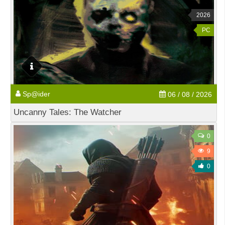
2026
PC
Sp@ider
06 / 08 / 2026
Uncanny Tales: The Watcher
0
9
0