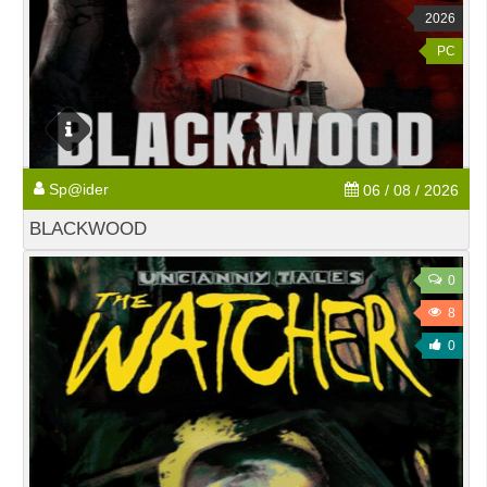
2026
PC
Sp@ider
06 / 08 / 2026
BLACKWOOD
0
8
0