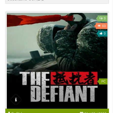
0
63
0
PC