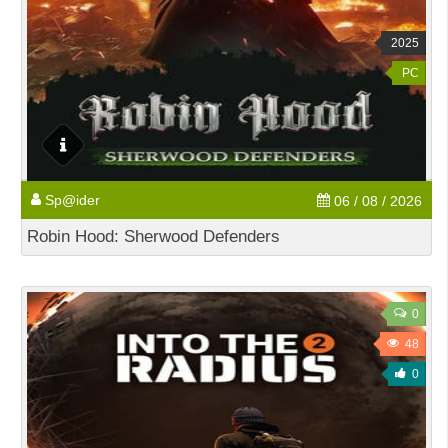
2025
PC
Sp@ider
06 / 08 / 2026
Robin Hood: Sherwood Defenders
0
48
0