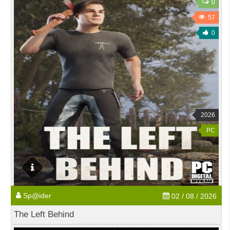
0
57
0
2026
PC
Sp@ider
02 / 08 / 2026
The Left Behind