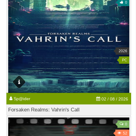
0
2026
PC
Sp@ider
02 / 08 / 2026
Forsaken Realms: Vahrin's Call
0
52