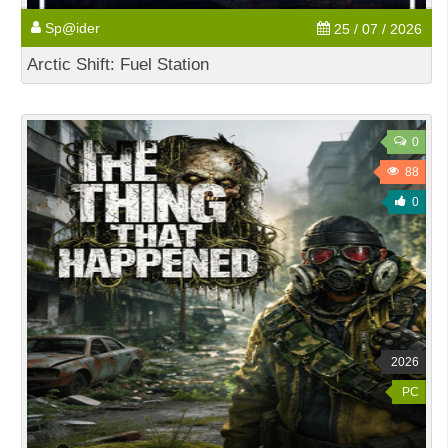
Sp@ider
25 / 07 / 2026
Arctic Shift: Fuel Station
0
88
0
2026
PC