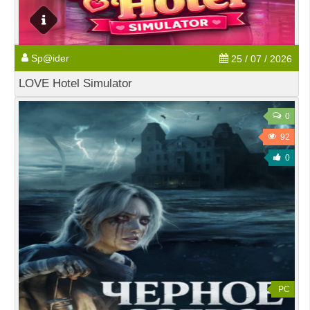
Sp@ider
25 / 07 / 2026
LOVE Hotel Simulator
0
92
0
PC