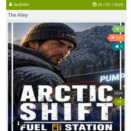
Sp@ider
25 / 07 / 2026
The Alley
0
125
5
2026
PC