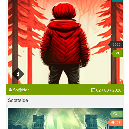
2026
PC
Sp@ider
02 / 08 / 2026
Scottside
0
58