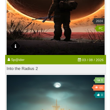
2024
PC
Sp@ider
03 / 08 / 2026
Into the Radius 2
0
66
0