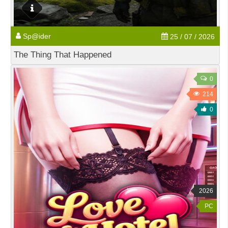
Sp@ider
25 / 07 / 2026
The Thing That Happened
0
214
0
2026
PC