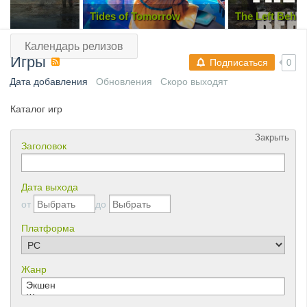
omorrow
The Left Behind
Invisible Fear
Календарь релизов
Игры
Подписаться
0
Дата добавления
Обновления
Скоро выходят
Каталог игр
Закрыть
Заголовок
Дата выхода
от
до
Платформа
Жанр