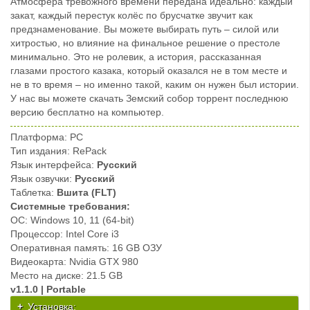
Атмосфера тревожного времени передана идеально: каждый
закат, каждый перестук колёс по брусчатке звучит как
предзнаменование. Вы можете выбирать путь – силой или
хитростью, но влияние на финальное решение о престоле
минимально. Это не ролевик, а история, рассказанная
глазами простого казака, который оказался не в том месте и
не в то время – но именно такой, каким он нужен был истории.
У нас вы можете скачать ​Земский собор торрент последнюю
версию бесплатно на компьютер.
Платформа: PC
Тип издания: RePack
Язык интерфейса:
Русский
Язык озвучки:
Русский
Таблетка:
Вшита (FLT)
Системные требования:
ОС: Windows 10, 11 (64-bit)
Процессор: Intel Core i3
Оперативная память: 16 GB ОЗУ
Видеокарта: Nvidia GTX 980
Место на диске: 21.5 GB
v1.1.0 | Portable
Установка: