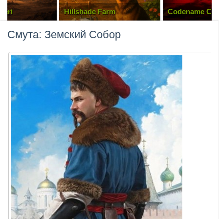
peri
Hillshade Farm
Codename CU
Смута: Земский Собор