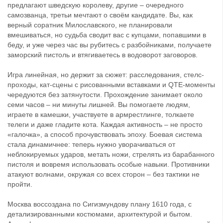
предлагают шведскую королеву, другие – очередного
самозванца, третьи мечтают о своём кандидате. Вы, как
верный соратник Милославского, не планировали
вмешиваться, но судьба сводит вас с купцами, попавшими в
беду, и уже через час вы рубитесь с разбойниками, получаете
заморский пистоль и втягиваетесь в водоворот заговоров.
Игра линейная, но держит за сюжет: расследования, стелс-
проходы, кат-сцены с рисованными вставками и QTE-моменты
чередуются без затянутости. Прохождение занимает около
семи часов – ни минуты лишней. Вы помогаете людям,
играете в камешки, участвуете в армрестлинге, толкаете
телеги и даже гладите кота. Каждая активность – не просто
«галочка», а способ прочувствовать эпоху. Боевая система
стала динамичнее: теперь нужно уворачиваться от
неблокируемых ударов, метать ножи, стрелять из барабанного
пистоля и вовремя использовать особые навыки. Противники
атакуют волнами, окружая со всех сторон – без тактики не
пройти.
Москва воссоздана по Сигизмундову плану 1610 года, с
детализированными костюмами, архитектурой и бытом.