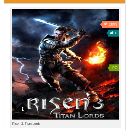
1893
0
PC
ИНФОРМАЦИЯ: Год выпуска: 2014 Жанр: Action, RPG,
Risen 3: Titan Lords
3D, 3rd Person Разработчик: Piranha Bytes Издатель: