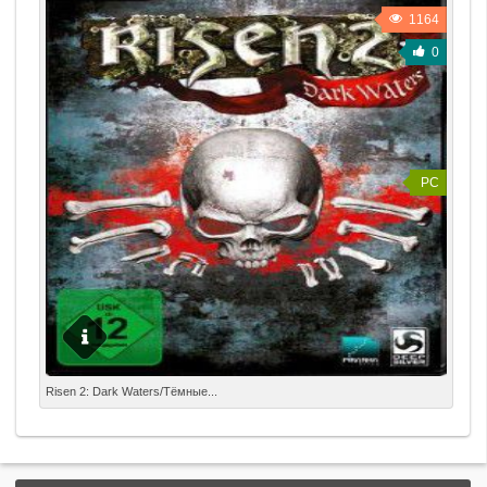
ими с другими пользователями.
силы, чтобы противостоять зловещей организации
1164
Гидра.
0
PC
Дата выхода: 27 апреля 2012 Жанр: RPG Разработчик:
Risen 2: Dark Waters/Тёмные...
Piranha Bytes Издатель: Deep Silver Издатель в России:
Акелла Тип издания: Repack (Лицензии) Язык
интерфейса: Русский Язык озвучки: Русский Таблетка:
Вшита (SKiDROW.v 1.0.1168.0) Системные требования: