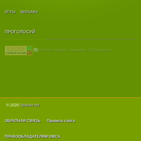
Поддержка сервиса Steam, включая разнообразные
достижения. Богатая система крафта : от пугающих
ИГРЫ
ФИЛЬМЫ
кукол Вуду до всех мыслимых сортов рома. Более 70
активных и пассивных навыков и умений. --За основу
взята Лицензия от Акелла-- Игра: аудио качество 100%
ПРОГОЛОСУЙ
видео качество 100% эксклюзивный установщик
установка всего дополнительного Softa (DirectX, Visual
C++) все пути реестра сохранены запуск игры через
ярлык на десктопе или через меню пуск для установки
необходимо 512 Мб ОЗУ примерное время установки 7
минут(а,ы) DLC: Treasure Isle Остров Сокровищ A
Pirate's Clothes Пиратское ущелье Храм Воздуха
Разное: игровые архивы не тронуты за основу взята
лицензионная копия игры от Акелла, обновлённая в
Steam от 03.05.2012 Удалено: лого разработчиков, все
языки кроме Русского Благодарность: DangeSecond -
за предоставленный Steam профиль Автор Repack'a:
© 2026
Spаider.net
Fenixx
[screens]http://imagelike.org/images/5023f8783c.jpg[/screens]
ОБРАТНАЯ СВЯЗЬ
Правила сайта
ПРАВООБЛАДАТЕЛЯМ DMCA