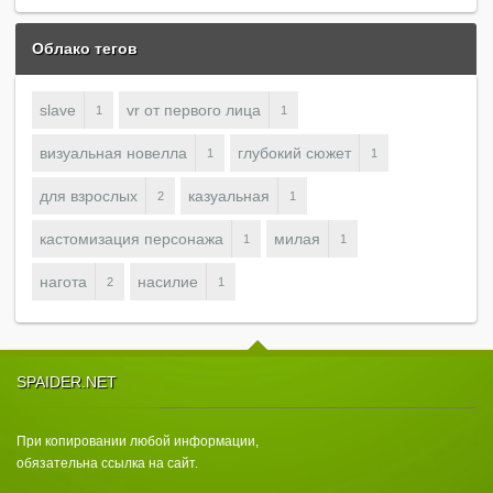
Облако тегов
slave
vr от первого лица
1
1
визуальная новелла
глубокий сюжет
1
1
для взрослых
казуальная
2
1
кастомизация персонажа
милая
1
1
нагота
насилие
2
1
SPAIDER.NET
При копировании любой информации,
обязательна ссылка на сайт.