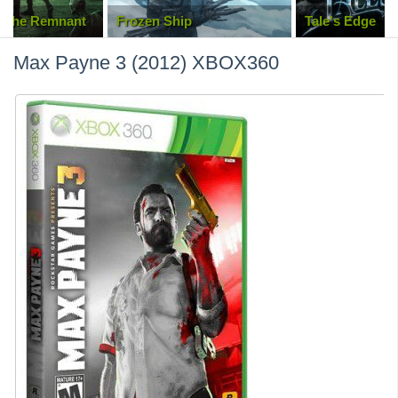
f The Remnant
Frozen Ship
Tale's Edge
Max Payne 3 (2012) XBOX360