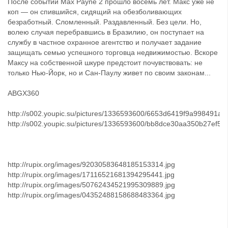
После событий Max Payne 2 прошло восемь лет. Макс уже не
коп — он спившийся, сидящий на обезболивающих
безработный. Сломленный. Раздавленный. Без цели. Но,
волею случая перебравшись в Бразилию, он поступает на
службу в частное охранное агентство и получает задание
защищать семью успешного торговца недвижимостью. Вскоре
Максу на собственной шкуре предстоит почувствовать: не
только Нью-Йорк, но и Сан-Паулу живет по своим законам...
ABGX360
http://s002.youpic.su/pictures/1336593600/6653d6419f9a998491a8
http://s002.youpic.su/pictures/1336593600/bb8dce30aa350b27ef5f1
http://rupix.org/images/92030583648185153314.jpg
http://rupix.org/images/17116521681394295441.jpg
http://rupix.org/images/50762434521995309889.jpg
http://rupix.org/images/04352488158688483364.jpg