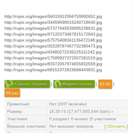
http://rupix.org/images/56015912066759992652.jpg
http://rupix.org/images/34459698015240718640.jpg
http://rupix.org/images/07377645539085238631.jpg
http://rupix.org/images/97125373467815172843.jpg
http://rupix.org/images/57575408341136472148.jpg
http://rupix.org/images/30228787467732380473.jpg
http://rupix.org/images/43480272236225111242.jpg
http://rupix.org/images/17589927372507281519.jpg
http://rupix.org/images/83372057974655832559.jpg
http://rupix.org/images/68151072819668443831.jpg
Скачать торрент
|
Magnet-ссылка
|
83 Кб
|
69 раз
Приватный:
Нет (DHT включён)
Размер:
16.28 Гб (17,477,693,544 байт) »
файлов: 4
Участники:
0 раздают, 0 качают (0 участников
всего)
Внешние участники:
Нет внешних трекеров
[
Обновить
]