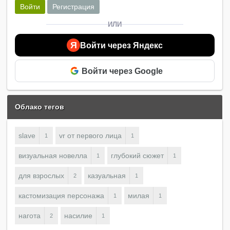
Войти
Регистрация
ИЛИ
Я
Войти через Яндекс
Войти через Google
Облако тегов
slave
vr от первого лица
1
1
визуальная новелла
глубокий сюжет
1
1
для взрослых
казуальная
2
1
кастомизация персонажа
милая
1
1
нагота
насилие
2
1