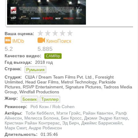
Ваша оценка:
IMDb
КиноПоиск
5.2
5.885
Качество видео:
CAMRip
Год выхода:
2018 год
Страна:
Румыния
Студия:
США / Dream Team Films Pvt. Ltd., Foresight
Unlimited, Head Gear Films, Metrol Technology, Parkside
Pictures, RSVP Entertainment, Signature Pictures, Tadross Media
Group, Windfall Productions
Жанр:
Боевик
Триллер
Режиссер:
Роб Коэн / Rob Cohen
Актёры:
Тоби Кеббелл
,
Мэгги Грэйс
,
Райан Квантен
,
Ралф
Айнесон
,
Мелисса Болона
,
Бен Кросс
,
Джэми Эндрю Катлер
,
Кристиан Райан Контрерас
,
Эд Бирч
,
Джеймс Баррискейл
,
Марк Смит
,
Андре Робинсон
Длительность:
01:35:46