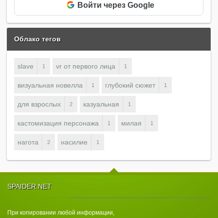
Войти через Google
Облако тегов
slave
vr от первого лица
1
1
визуальная новелла
глубокий сюжет
1
1
для взрослых
казуальная
2
1
кастомизация персонажа
милая
1
1
нагота
насилие
2
1
SPAIDER.NET
При копировании любой информации,