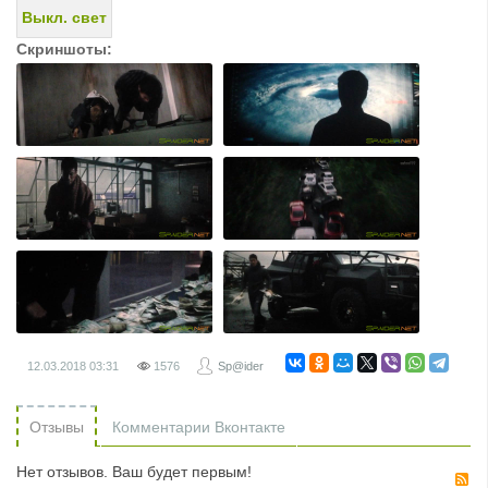
Выкл. свет
Скриншоты:
12.03.2018
03:31
1576
Sp@ider
Отзывы
Комментарии Вконтакте
Нет отзывов. Ваш будет первым!
R