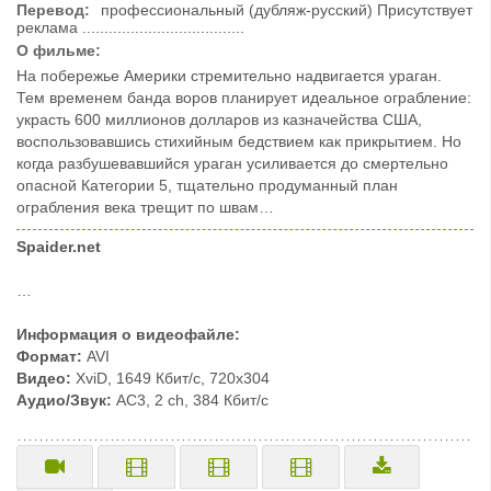
Перевод:
профессиональный (дубляж-русский) Присутствует
реклама .....................................
О фильме:
На побережье Америки стремительно надвигается ураган.
Тем временем банда воров планирует идеальное ограбление:
украсть 600 миллионов долларов из казначейства США,
воспользовавшись стихийным бедствием как прикрытием. Но
когда разбушевавшийся ураган усиливается до смертельно
опасной Категории 5, тщательно продуманный план
ограбления века трещит по швам…
Spaider.net
…
Информация о видеофайле:
Формат:
AVI
Видео:
XviD, 1649 Кбит/с, 720x304
Аудио/Звук:
AC3, 2 ch, 384 Кбит/с