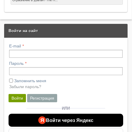
Ограбление в ураган / The H...
ураган. Тем временем банда воров планирует
идеальное ограбление: украсть 600 миллионов
долларов из казначейства США, воспользовавшись
стихийным бедствием как прикрытием. Но когда
разбушевавшийся ураган усиливается до смертельно
Войти на сайт
опасной Категории 5, тщательно продуманный план
ограбления века трещит по швам…
E-mail
Пароль
Запомнить меня
Забыли пароль?
Войти
Регистрация
ИЛИ
Я
Войти через Яндекс