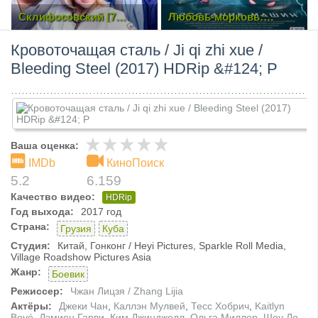
Склифосовский [7
Любовь-морковь:
Сезон. 1-4 из 17] (2019)
Восстание машин (2023)
SATRip
Кровоточащая сталь / Ji qi zhi xue /
Bleeding Steel (2017) HDRip &#124; P
Ваша оценка:
IMDb
КиноПоиск
5.2
6.159
Качество видео:
HDRip
Год выхода:
2017 год
Страна:
Грузия
Куба
Студия:
Китай, Гонконг / Heyi Pictures, Sparkle Roll Media,
Village Roadshow Pictures Asia
Жанр:
Боевик
Режиссер:
Чжан Лицзя / Zhang Lijia
Актёры:
Джеки Чан
,
Каллэн Мулвей
,
Тесс Хобрич
,
Kaitlyn
Boyé
,
Дэмиен Гарви
,
Ким Джинджелл
,
Ольга Миллер
,
Шоу Ло
,