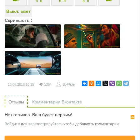
Выкл. свет
Скриншоты:
15.05.2018
10:35
1364
Sp@ider
Отзывы
Комментарии Вконтакте
Нет отзывов. Ваш будет первым!
R
Войдите
или
зарегистрируйтесь
чтобы добавлять комментарии