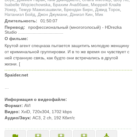
Isabelle Wojciechowska
,
Брахим Ачаббаке
,
Мюррей Клайв
Уокер
,
Темур Мамисашвили
,
Брендан Бирн
,
Дэвид Торок
,
Натаниэл Бойд
,
Джон Джумани
,
Дэниэл Кин
,
Мик
Длительность:
01:50:07
Перевод:
профессиональный (многоголосый) - HDrezka
Studio .....................................
О фильме:
Крутой агент спецназа пытается защитить молодую женщину
от криминальной группировки. И в то же время он чувствует с
ней странную связь, как будто они встречались в другой
жизни. [
Spaider.net
…
Информация о видеофайле:
Формат:
AVI
Видео:
XviD, 720x304, 1702 kbps
Аудио/Звук:
AC3, 2 ch, 192 Кбит/с