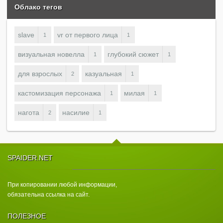
Облако тегов
slave
vr от первого лица
1
1
визуальная новелла
глубокий сюжет
1
1
для взрослых
казуальная
2
1
кастомизация персонажа
милая
1
1
нагота
насилие
2
1
SPAIDER.NET
При копировании любой информации,
обязательна ссылка на сайт.
ПОЛЕЗНОЕ